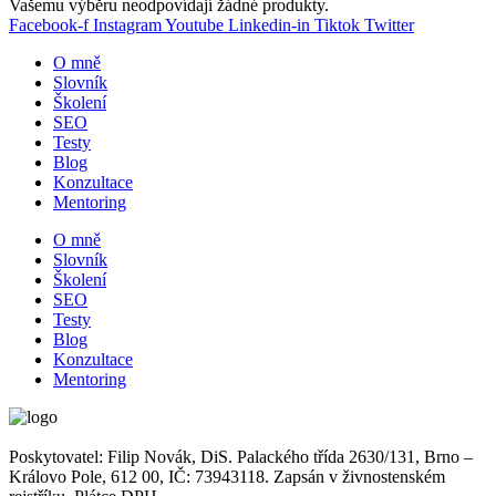
Vašemu výběru neodpovídají žádné produkty.
Facebook-f
Instagram
Youtube
Linkedin-in
Tiktok
Twitter
O mně
Slovník
Školení
SEO
Testy
Blog
Konzultace
Mentoring
O mně
Slovník
Školení
SEO
Testy
Blog
Konzultace
Mentoring
Poskytovatel: Filip Novák, DiS. Palackého třída 2630/131, Brno –
Královo Pole, 612 00, IČ: 73943118. Zapsán v živnostenském