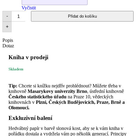
Vyčistit
-
Přidat do košíku
+
Popis
Dotaz
Kniha v prodeji
Skladem
Tip:
Chcete si knížku nejdřív prohlédnout? Můžete třeba v
knihovně
Masarykovy univerzity Brno
, ústřední knihovně
Českého statistického úřadu
na Praze 10, vědeckých
knihovnách v
Plzni, Českých Budějovicích, Praze, Brně a
Olomouci.
Exkluzivní balení
Hedvábný papír v barvě slonová kost, aby se k vám kniha v
pořádku dostala a vydržela vám po několik generací. Principy