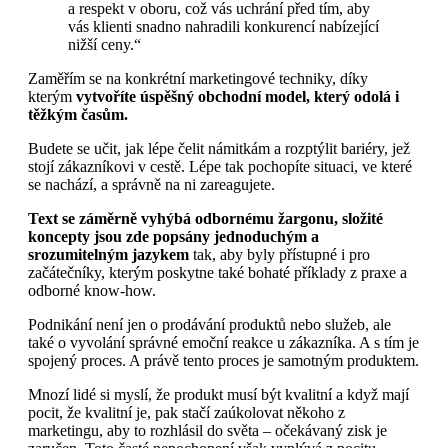
a respekt v oboru, což vás uchrání před tím, aby
vás klienti snadno nahradili konkurencí nabízející
nižší ceny.“
Zaměřím se na konkrétní marketingové techniky, díky
kterým
vytvoříte úspěšný obchodní model, který odolá i
těžkým časům.
Budete se učit, jak lépe čelit námitkám a rozptýlit bariéry, jež
stojí zákazníkovi v cestě. Lépe tak pochopíte situaci, ve které
se nachází, a správně na ni zareagujete.
Text se záměrně vyhýbá odbornému žargonu, složité
koncepty jsou zde popsány jednoduchým a
srozumitelným jazykem
tak, aby byly přístupné i pro
začátečníky, kterým poskytne také bohaté příklady z praxe a
odborné know-how.
Podnikání není jen o prodávání produktů nebo služeb, ale
také o vyvolání správné emoční reakce u zákazníka. A s tím je
spojený proces. A právě tento proces je samotným produktem.
Mnozí lidé si myslí, že produkt musí být kvalitní a když mají
pocit, že kvalitní je, pak stačí zaúkolovat někoho z
marketingu, aby to rozhlásil do světa – očekávaný zisk je