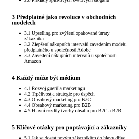
2.6 Příklady špičkových světových sloganů
3 Předplatné jako revoluce v obchodních
modelech
3.1 Upselling pro zvýšení opakované útraty
zákazníka
3.2 Zlepšení nákupních intervalů zavedením modelu
předplatného u společnosti Adobe
3.3 Zavedení nákupních intervalů u společnosti
Amazon
4 Každý může být médium
4.1 Rozvoj guerilla marketingu
4.2 Trpělivost a strategie pro úspěch
4.3 Obsahový marketing pro B2C
4.4 Obsahový marketing pro B2B
4.5 Hlavní rozdíly tvorby obsahu pro B2C a B2B
5 Klíčové otázky pro poptávající a zákazníky
5.1 Jak se dostat novým zákazníkům do hlavy dříve,