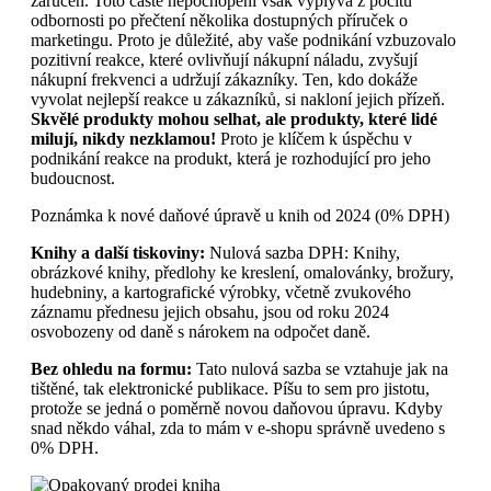
zaručen. Toto časté nepochopení však vyplývá z pocitu
odbornosti po přečtení několika dostupných příruček o
marketingu. Proto je důležité, aby vaše podnikání vzbuzovalo
pozitivní reakce, které ovlivňují nákupní náladu, zvyšují
nákupní frekvenci a udržují zákazníky. Ten, kdo dokáže
vyvolat nejlepší reakce u zákazníků, si nakloní jejich přízeň.
Skvělé produkty mohou selhat, ale produkty, které lidé
milují, nikdy nezklamou!
Proto je klíčem k úspěchu v
podnikání reakce na produkt, která je rozhodující pro jeho
budoucnost.
Poznámka k nové daňové úpravě u knih od 2024 (0% DPH)
Knihy a další tiskoviny:
Nulová sazba DPH: Knihy,
obrázkové knihy, předlohy ke kreslení, omalovánky, brožury,
hudebniny, a kartografické výrobky, včetně zvukového
záznamu přednesu jejich obsahu, jsou od roku 2024
osvobozeny od daně s nárokem na odpočet daně.
Bez ohledu na formu:
Tato nulová sazba se vztahuje jak na
tištěné, tak elektronické publikace. Píšu to sem pro jistotu,
protože se jedná o poměrně novou daňovou úpravu. Kdyby
snad někdo váhal, zda to mám v e-shopu správně uvedeno s
0% DPH.