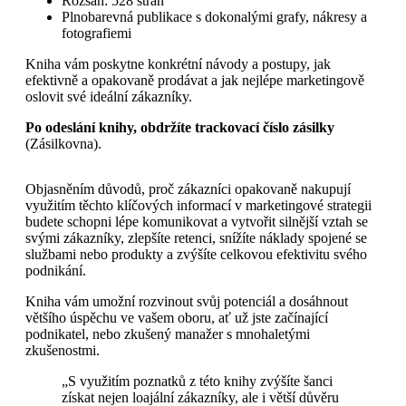
Rozsah: 528 stran
Plnobarevná publikace s dokonalými grafy, nákresy a
fotografiemi
Kniha vám poskytne konkrétní návody a postupy, jak
efektivně a opakovaně prodávat a jak nejlépe marketingově
oslovit své ideální zákazníky.
Po odeslání knihy, obdržíte trackovací číslo zásilky
(Zásilkovna).
Objasněním důvodů, proč zákazníci opakovaně nakupují
využitím těchto klíčových informací v marketingové strategii
budete schopni lépe komunikovat a vytvořit silnější vztah se
svými zákazníky, zlepšíte retenci, snížíte náklady spojené se
službami nebo produkty a zvýšíte celkovou efektivitu svého
podnikání.
Kniha vám umožní rozvinout svůj potenciál a dosáhnout
většího úspěchu ve vašem oboru, ať už jste začínající
podnikatel, nebo zkušený manažer s mnohaletými
zkušenostmi.
„S využitím poznatků z této knihy zvýšíte šanci
získat nejen loajální zákazníky, ale i větší důvěru