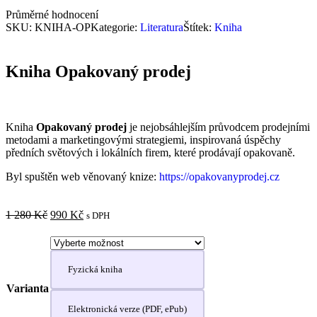
Průměrné hodnocení
SKU:
KNIHA-OP
Kategorie:
Literatura
Štítek:
Kniha
Kniha Opakovaný prodej
Kniha
Opakovaný prodej
je nejobsáhlejším průvodcem prodejními
metodami a marketingovými strategiemi, inspirovaná úspěchy
předních světových i lokálních firem, které prodávají opakovaně.
Byl spuštěn web věnovaný knize:
https://opakovanyprodej.cz
1 280
Kč
990
Kč
s DPH
Fyzická kniha
Varianta
Elektronická verze (PDF, ePub)