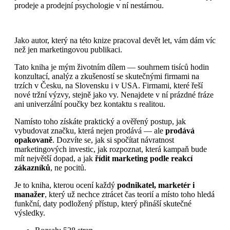
prodeje a prodejní psychologie v ní nestárnou.
Jako autor, který na této knize pracoval devět let, vám dám víc
než jen marketingovou publikaci.
Tato kniha je mým životním dílem — souhrnem tisíců hodin
konzultací, analýz a zkušeností se skutečnými firmami na
trzích v Česku, na Slovensku i v USA. Firmami, které řeší
nové tržní výzvy, stejně jako vy. Nenajdete v ní prázdné fráze
ani univerzální poučky bez kontaktu s realitou.
Namísto toho získáte praktický a ověřený postup, jak
vybudovat značku, která nejen prodává — ale
prodává
opakovaně
. Dozvíte se, jak si spočítat návratnost
marketingových investic, jak rozpoznat, která kampaň bude
mít největší dopad, a jak
řídit marketing podle reakcí
zákazníků
, ne pocitů.
Je to kniha, kterou ocení každý
podnikatel, marketér i
manažer
, který už nechce ztrácet čas teorií a místo toho hledá
funkční, daty podložený přístup, který přináší skutečné
výsledky.