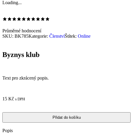
Loading...
Průměrné hodnocení
SKU:
BK785
Kategorie:
Členství
Štítek:
Online
Byznys klub
Text pro zkrácený popis.
15
Kč
s DPH
Přidat do košíku
Popis