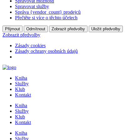
Spravovat možnosti
Spravovat služby
Správa {vendor_count} prodejců
Přečtěte si více o těchto účelech
Přijmout
Odmítnout
Zobrazit předvolby
Uložit předvolby
Zobrazit předvolby
Zásady cookies
Zásady ochrany osobních údajů
Přejít
k
Kniha
obsahu
Služby
Klub
Kontakt
Kniha
Služby
Klub
Kontakt
Kniha
Služby