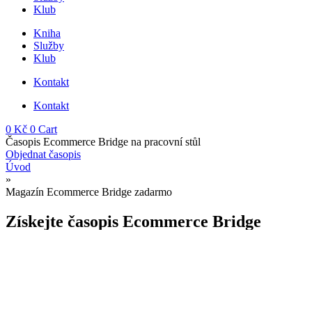
Klub
Kniha
Služby
Klub
Kontakt
Kontakt
0
Kč
0
Cart
Časopis Ecommerce Bridge na pracovní stůl
Objednat časopis
Úvod
»
Magazín Ecommerce Bridge zadarmo
Získejte časopis Ecommerce Bridge
Předplaťte si časopis zcela bezplatně.
V novém vydání rozhovor s Filipem Novákem o právě vydané