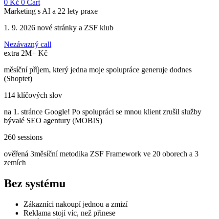
0
Kč
0
Cart
Marketing s AI a 22 lety praxe
1. 9. 2026 nové stránky a ZSF klub
Nezávazný call
extra 2M+ Kč
měsíční příjem, který jedna moje spolupráce generuje dodnes
(Shoptet)
114 klíčových slov
na 1. stránce Google! Po spolupráci se mnou klient zrušil služby
bývalé SEO agentury (MOBIS)
260 sessions
ověřená 3měsíční metodika ZSF Framework ve 20 oborech a 3
zemích
Bez systému
Zákazníci nakoupí jednou a zmizí
Reklama stojí víc, než přinese