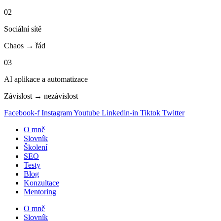
02
Sociální sítě
Chaos → řád
03
AI aplikace a automatizace
Závislost → nezávislost
Facebook-f
Instagram
Youtube
Linkedin-in
Tiktok
Twitter
O mně
Slovník
Školení
SEO
Testy
Blog
Konzultace
Mentoring
O mně
Slovník