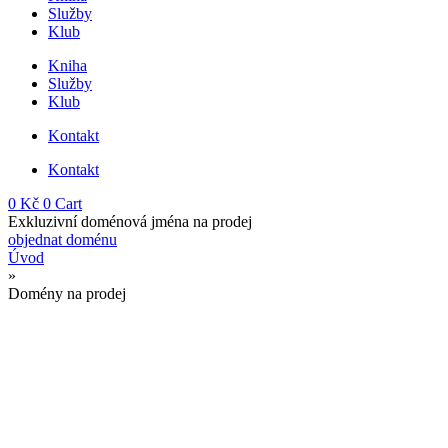
Služby
Klub
Kniha
Služby
Klub
Kontakt
Kontakt
0
Kč
0
Cart
Exkluzivní doménová jména na prodej
objednat doménu
Úvod
»
Domény na prodej
Domény na prodej
Vyberte si doménu, napište mi a domluvíme se na platbě
i na bezpečném transferu, který kryje obě strany.