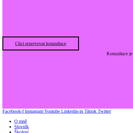
Chci rezervovat konzultace
Konzultace je
Facebook-f
Instagram
Youtube
Linkedin-in
Tiktok
Twitter
O mně
Slovník
Školení