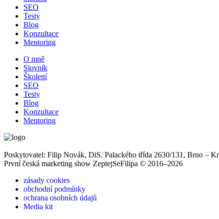
SEO
Testy
Blog
Konzultace
Mentoring
O mně
Slovník
Školení
SEO
Testy
Blog
Konzultace
Mentoring
Poskytovatel: Filip Novák, DiS. Palackého třída 2630/131, Brno – K
První česká marketing show ZeptejSeFilipa © 2016–2026
zásady cookies
obchodní podmínky
ochrana osobních údajů
Media kit