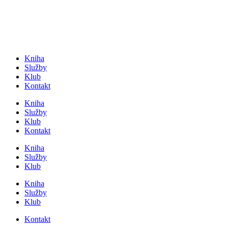
Přejít
k
obsahu
Kniha
Služby
Klub
Kontakt
Kniha
Služby
Klub
Kontakt
Kniha
Služby
Klub
Kniha
Služby
Klub
Kontakt