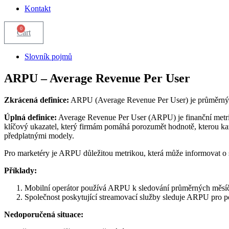
Kontakt
0
Cart
Slovník pojmů
ARPU – Average Revenue Per User
Zkrácená definice:
ARPU (Average Revenue Per User) je průměrný 
Úplná definice:
Average Revenue Per User (ARPU) je finanční metri
klíčový ukazatel, který firmám pomáhá porozumět hodnotě, kterou kaž
předplatnými modely.
Pro marketéry je ARPU důležitou metrikou, která může informovat o 
Příklady:
Mobilní operátor používá ARPU k sledování průměrných měsíč
Společnost poskytující streamovací služby sleduje ARPU pro p
Nedoporučená situace: