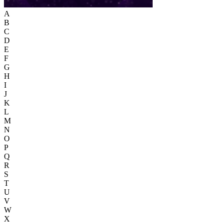
A
B
C
D
E
F
G
H
I
J
K
L
M
N
O
P
Q
R
S
T
U
V
W
X