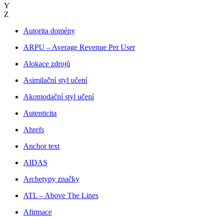
Y
Z
Autorita domény
ARPU – Average Revenue Per User
Alokace zdrojů
Asimilační styl učení
Akomodační styl učení
Autenticita
Ahrefs
Anchor text
AIDAS
Archetypy značky
ATL – Above The Lines
Afirmace