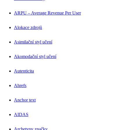
ARPU – Average Revenue Per User
Alokace zdrojů
Asimilační styl učení
Akomodační styl učení
Autenticita
Ahrefs
Anchor text
AIDAS
Archetypy značky