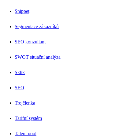
Snippet
Segmentace zákazníků
SEO konzultant
SWOT situační analýza
Sklik
SEO
Trojčlenka
Tarifní systém
Talent pool