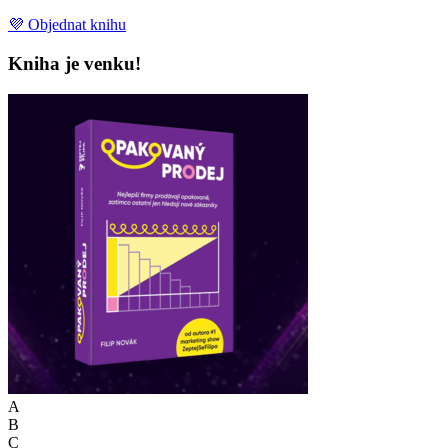
💜 Objednat knihu
Kniha je venku!
A
B
C