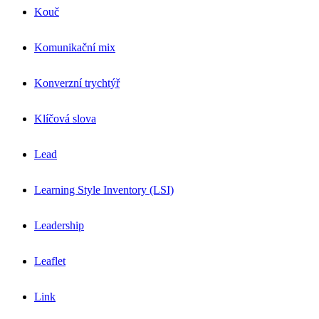
Kouč
Komunikační mix
Konverzní trychtýř
Klíčová slova
Lead
Learning Style Inventory (LSI)
Leadership
Leaflet
Link