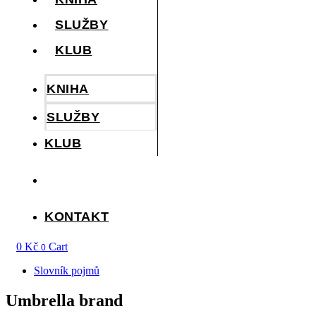
SLUŽBY
KLUB
KNIHA
SLUŽBY
KLUB
KONTAKT
KONTAKT
0
Kč
Cart
0
Slovník pojmů
Umbrella brand