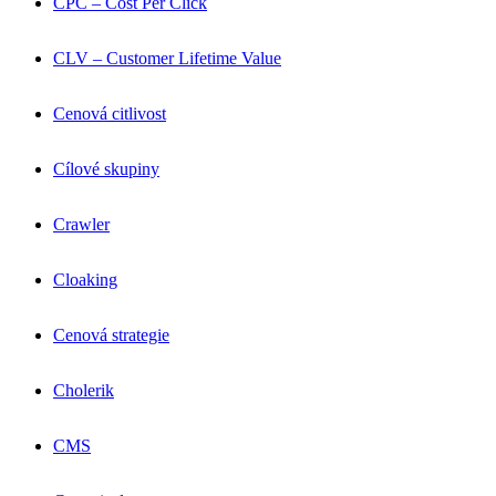
CPC – Cost Per Click
CLV – Customer Lifetime Value
Cenová citlivost
Cílové skupiny
Crawler
Cloaking
Cenová strategie
Cholerik
CMS