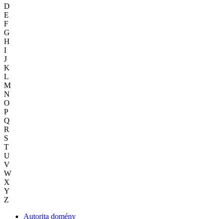
D
E
F
G
H
I
J
K
L
M
N
O
P
Q
R
S
T
U
V
W
X
Y
Z
Autorita domény