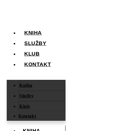
Přejít
k
obsahu
KNIHA
SLUŽBY
KLUB
KONTAKT
Kniha
Služby
Klub
Kontakt
KNIHA