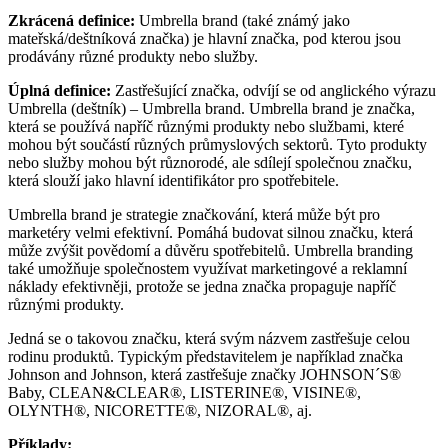
Zkrácená definice:
Umbrella brand (také známý jako
mateřská/deštníková značka) je hlavní značka, pod kterou jsou
prodávány různé produkty nebo služby.
Úplná definice:
Zastřešující značka, odvíjí se od anglického výrazu
Umbrella (deštník) – Umbrella brand. Umbrella brand je značka,
která se používá napříč různými produkty nebo službami, které
mohou být součástí různých průmyslových sektorů. Tyto produkty
nebo služby mohou být různorodé, ale sdílejí společnou značku,
která slouží jako hlavní identifikátor pro spotřebitele.
Umbrella brand je strategie značkování, která může být pro
marketéry velmi efektivní. Pomáhá budovat silnou značku, která
může zvýšit povědomí a důvěru spotřebitelů. Umbrella branding
také umožňuje společnostem využívat marketingové a reklamní
náklady efektivněji, protože se jedna značka propaguje napříč
různými produkty.
Jedná se o takovou značku, která svým názvem zastřešuje celou
rodinu produktů. Typickým představitelem je například značka
Johnson and Johnson, která zastřešuje značky JOHNSON´S®
Baby, CLEAN&CLEAR®, LISTERINE®, VISINE®,
OLYNTH®, NICORETTE®, NIZORAL®, aj.
Příklady: