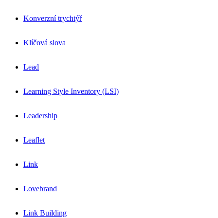
Konverzní trychtýř
Klíčová slova
Lead
Learning Style Inventory (LSI)
Leadership
Leaflet
Link
Lovebrand
Link Building