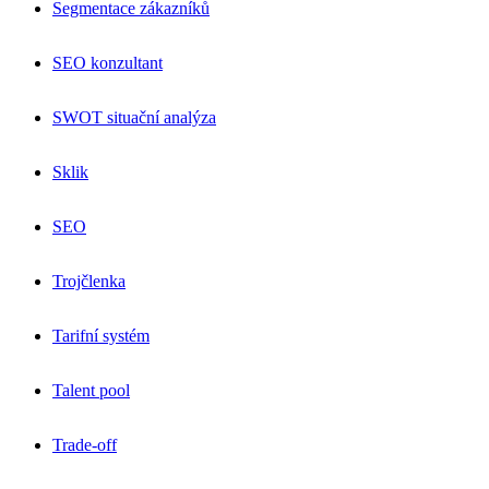
Segmentace zákazníků
SEO konzultant
SWOT situační analýza
Sklik
SEO
Trojčlenka
Tarifní systém
Talent pool
Trade-off