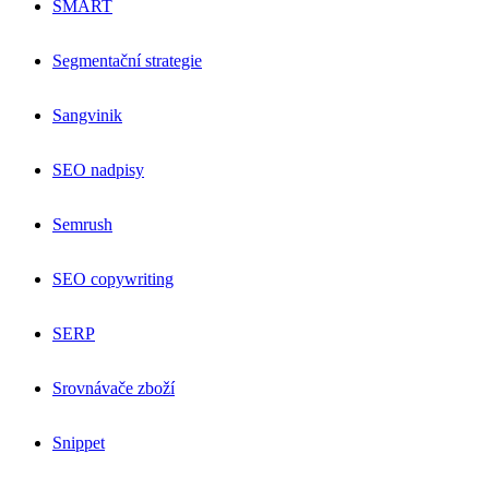
SMART
Segmentační strategie
Sangvinik
SEO nadpisy
Semrush
SEO copywriting
SERP
Srovnávače zboží
Snippet