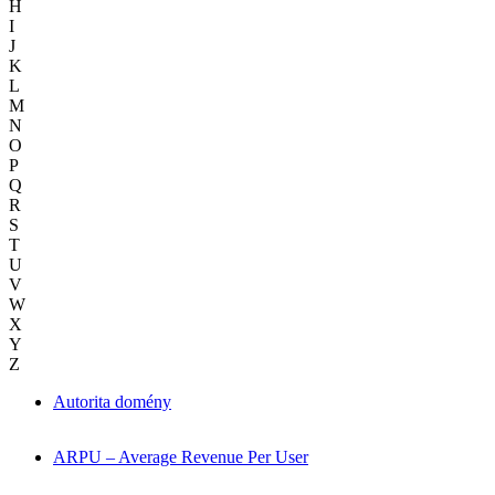
H
I
J
K
L
M
N
O
P
Q
R
S
T
U
V
W
X
Y
Z
Autorita domény
ARPU – Average Revenue Per User