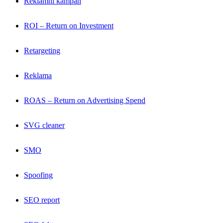
Reklamní kampaň
ROI – Return on Investment
Retargeting
Reklama
ROAS – Return on Advertising Spend
SVG cleaner
SMO
Spoofing
SEO report