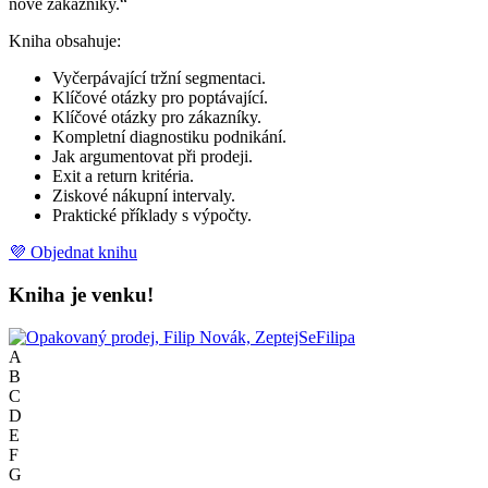
nové zákazníky.“
Kniha obsahuje:
Vyčerpávající tržní segmentaci.
Klíčové otázky pro poptávající.
Klíčové otázky pro zákazníky.
Kompletní diagnostiku podnikání.
Jak argumentovat při prodeji.
Exit a return kritéria.
Ziskové nákupní intervaly.
Praktické příklady s výpočty.
💜 Objednat knihu
Kniha je venku!
A
B
C
D
E
F
G