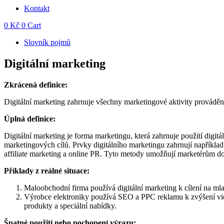
Kontakt
0
Kč
0
Cart
Slovník pojmů
Digitální marketing
Zkrácená definice:
Digitální marketing zahrnuje všechny marketingové aktivity prováděné
Úplná definice:
Digitální marketing je forma marketingu, která zahrnuje použití digitál
marketingových cílů. Prvky digitálního marketingu zahrnují napříkla
affiliate marketing a online PR. Tyto metody umožňují marketérům dos
Příklady z reálné situace:
Maloobchodní firma používá digitální marketing k cílení na mla
Výrobce elektroniky používá SEO a PPC reklamu k zvýšení vidi
produkty a speciální nabídky.
Špatné použití nebo pochopení výrazu: