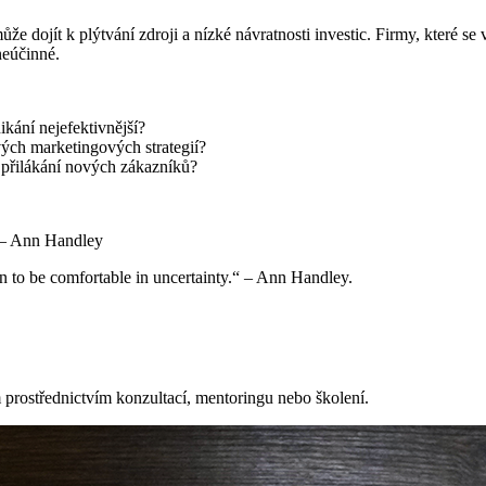
ůže dojít k plýtvání zdroji a nízké návratnosti investic. Firmy, které s
neúčinné.
ikání nejefektivnější?
vých marketingových strategií?
a přilákání nových zákazníků?
“ – Ann Handley
arn to be comfortable in uncertainty.“ – Ann Handley.
prostřednictvím konzultací, mentoringu nebo školení.