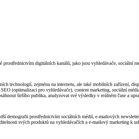
 prostřednictvím digitálních kanálů, jako jsou vyhledávače, sociální mé
ních technologií, zejména na internetu, ale také mobilních zařízení, dis
d SEO (optimalizaci pro vyhledávače), content marketing, sociální médi
áhnout širšího publika, analyzovat své výsledky v reálném čase a uprav
dší demografii prostřednictvím sociálních médií, e-mailových newslette
telnosti svých produktů na vyhledávačích a e-mailový marketing k udr