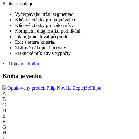
Kniha obsahuje:
Vyčerpávající tržní segmentaci.
Klíčové otázky pro poptávající.
Klíčové otázky pro zákazníky.
Kompletní diagnostiku podnikání.
Jak argumentovat při prodeji.
Exit a return kritéria.
Ziskové nákupní intervaly.
Praktické příklady s výpočty.
💜 Objednat knihu
Kniha je venku!
A
B
C
D
E
F
G
H
I