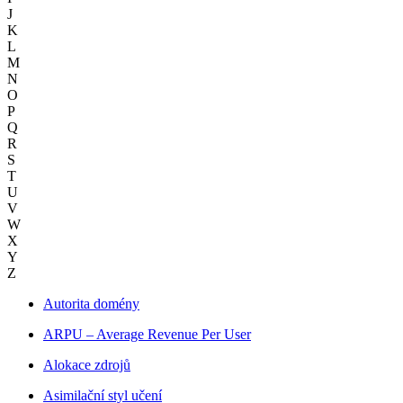
J
K
L
M
N
O
P
Q
R
S
T
U
V
W
X
Y
Z
Autorita domény
ARPU – Average Revenue Per User
Alokace zdrojů
Asimilační styl učení