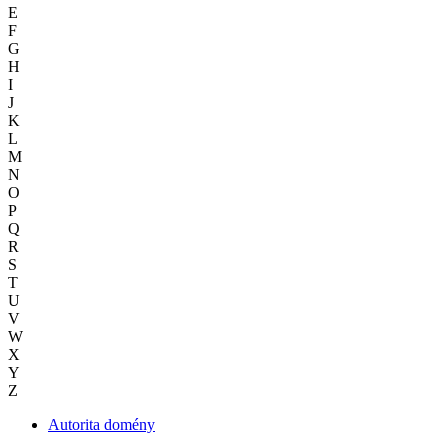
E
F
G
H
I
J
K
L
M
N
O
P
Q
R
S
T
U
V
W
X
Y
Z
Autorita domény