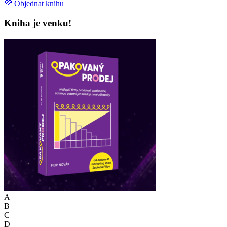
💜 Objednat knihu
Kniha je venku!
A
B
C
D