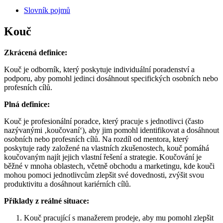
Slovník pojmů
Kouč
Zkrácená definice:
Kouč je odborník, který poskytuje individuální poradenství a
podporu, aby pomohl jedinci dosáhnout specifických osobních nebo
profesních cílů.
Plná definice:
Kouč je profesionální poradce, který pracuje s jednotlivci (často
nazývanými ‚koučovaní‘), aby jim pomohl identifikovat a dosáhnout
osobních nebo profesních cílů. Na rozdíl od mentora, který
poskytuje rady založené na vlastních zkušenostech, kouč pomáhá
koučovaným najít jejich vlastní řešení a strategie. Koučování je
běžné v mnoha oblastech, včetně obchodu a marketingu, kde kouči
mohou pomoci jednotlivcům zlepšit své dovednosti, zvýšit svou
produktivitu a dosáhnout kariérních cílů.
Příklady z reálné situace:
Kouč pracující s manažerem prodeje, aby mu pomohl zlepšit