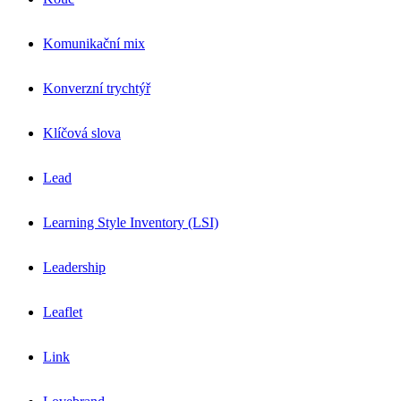
Komunikační mix
Konverzní trychtýř
Klíčová slova
Lead
Learning Style Inventory (LSI)
Leadership
Leaflet
Link