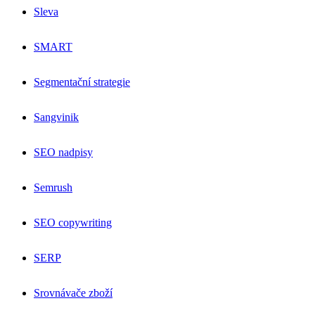
Sleva
SMART
Segmentační strategie
Sangvinik
SEO nadpisy
Semrush
SEO copywriting
SERP
Srovnávače zboží