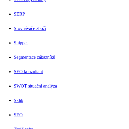
SERP
Srovnávače zboží
Snippet
Segmentace zákazníků
SEO konzultant
SWOT situační analýza
Sklik
SEO