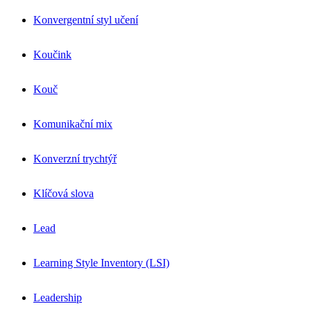
Konvergentní styl učení
Koučink
Kouč
Komunikační mix
Konverzní trychtýř
Klíčová slova
Lead
Learning Style Inventory (LSI)
Leadership