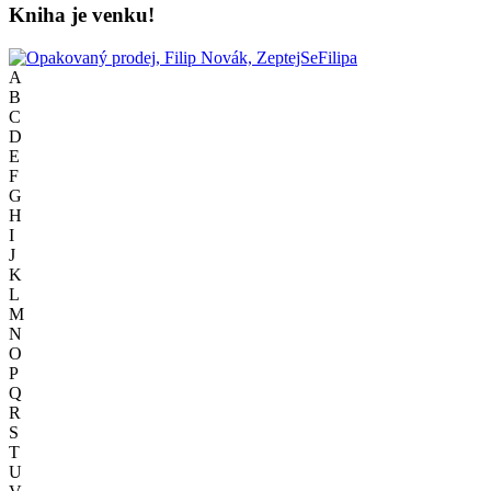
Kniha je venku!
A
B
C
D
E
F
G
H
I
J
K
L
M
N
O
P
Q
R
S
T
U