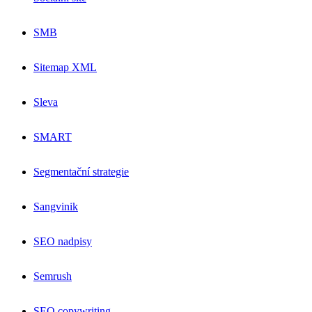
SMB
Sitemap XML
Sleva
SMART
Segmentační strategie
Sangvinik
SEO nadpisy
Semrush
SEO copywriting