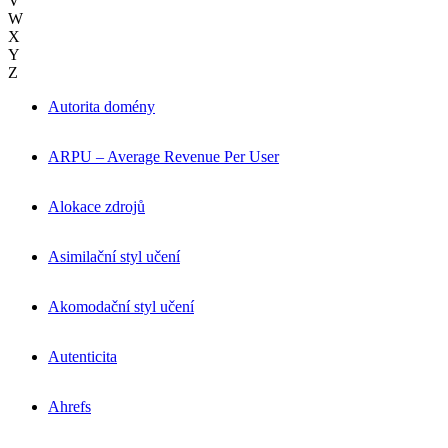
V
W
X
Y
Z
Autorita domény
ARPU – Average Revenue Per User
Alokace zdrojů
Asimilační styl učení
Akomodační styl učení
Autenticita
Ahrefs