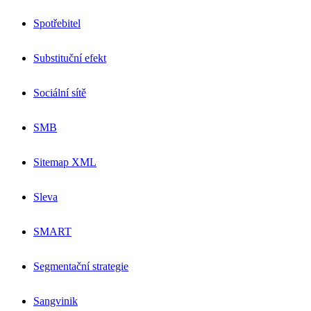
Spotřebitel
Substituční efekt
Sociální sítě
SMB
Sitemap XML
Sleva
SMART
Segmentační strategie
Sangvinik