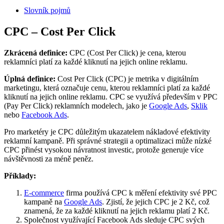
Slovník pojmů
CPC – Cost Per Click
Zkrácená definice:
CPC (Cost Per Click) je cena, kterou
reklamníci platí za každé kliknutí na jejich online reklamu.
Úplná definice:
Cost Per Click (CPC) je metrika v digitálním
marketingu, která označuje cenu, kterou reklamníci platí za každé
kliknutí na jejich online reklamu. CPC se využívá především v PPC
(Pay Per Click) reklamních modelech, jako je
Google Ads
,
Sklik
nebo
Facebook Ads
.
Pro marketéry je CPC důležitým ukazatelem nákladové efektivity
reklamní kampaně. Při správné strategii a optimalizaci může nízké
CPC přinést vysokou návratnost investic, protože generuje více
návštěvnosti za méně peněz.
Příklady:
E-commerce
firma používá CPC k měření efektivity své PPC
kampaně na
Google Ads
. Zjistí, že jejich CPC je 2 Kč, což
znamená, že za každé kliknutí na jejich reklamu platí 2 Kč.
Společnost využívající Facebook Ads sleduje CPC svých