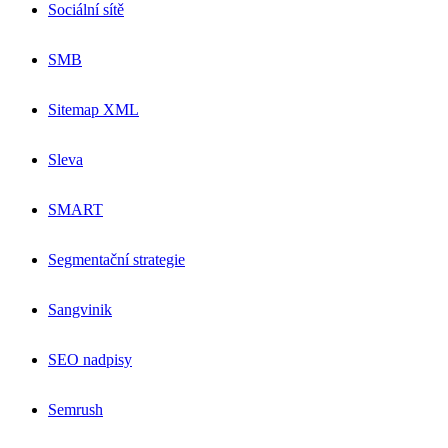
Sociální sítě
SMB
Sitemap XML
Sleva
SMART
Segmentační strategie
Sangvinik
SEO nadpisy
Semrush