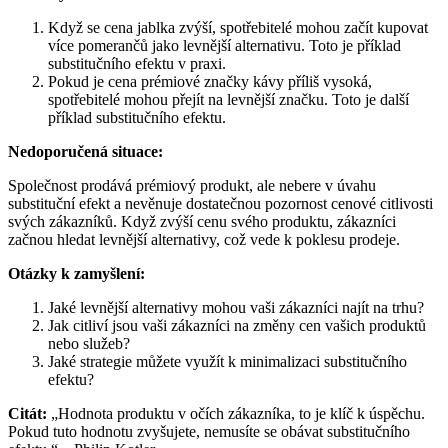
Když se cena jablka zvýší, spotřebitelé mohou začít kupovat
více pomerančů jako levnější alternativu. Toto je příklad
substitučního efektu v praxi.
Pokud je cena prémiové značky kávy příliš vysoká,
spotřebitelé mohou přejít na levnější značku. Toto je další
příklad substitučního efektu.
Nedoporučená situace:
Společnost prodává prémiový produkt, ale nebere v úvahu
substituční efekt a nevěnuje dostatečnou pozornost cenové citlivosti
svých zákazníků. Když zvýší cenu svého produktu, zákazníci
začnou hledat levnější alternativy, což vede k poklesu prodeje.
Otázky k zamyšlení:
Jaké levnější alternativy mohou vaši zákazníci najít na trhu?
Jak citliví jsou vaši zákazníci na změny cen vašich produktů
nebo služeb?
Jaké strategie můžete využít k minimalizaci substitučního
efektu?
Citát:
„Hodnota produktu v očích zákazníka, to je klíč k úspěchu.
Pokud tuto hodnotu zvyšujete, nemusíte se obávat substitučního