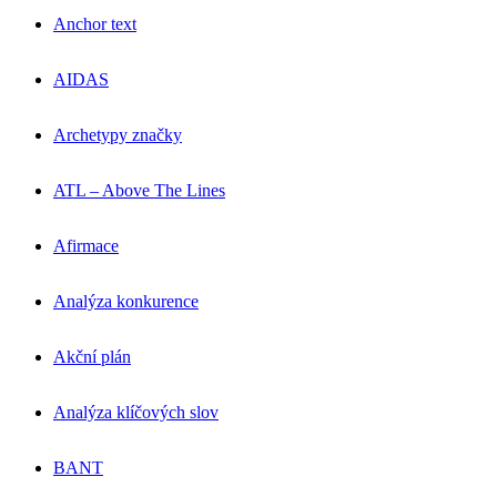
Anchor text
AIDAS
Archetypy značky
ATL – Above The Lines
Afirmace
Analýza konkurence
Akční plán
Analýza klíčových slov
BANT