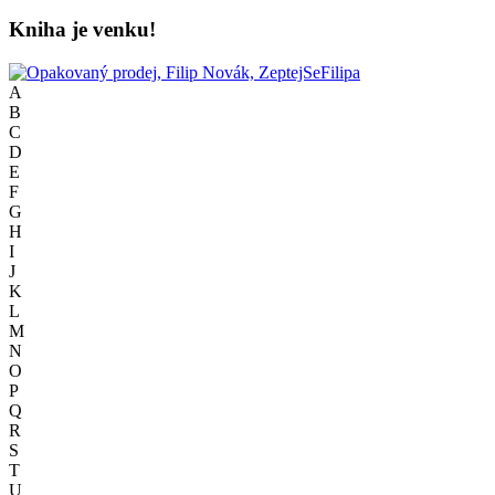
Kniha je venku!
A
B
C
D
E
F
G
H
I
J
K
L
M
N
O
P
Q
R
S
T
U