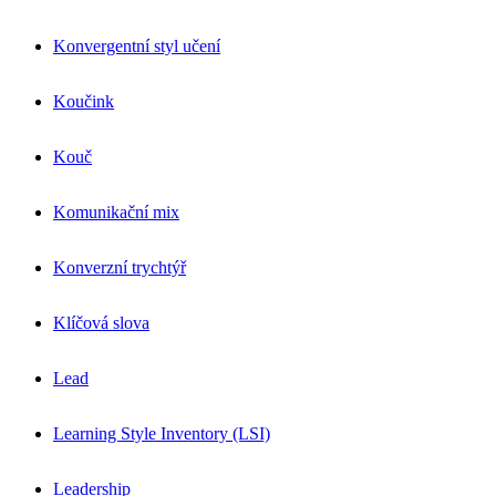
Konvergentní styl učení
Koučink
Kouč
Komunikační mix
Konverzní trychtýř
Klíčová slova
Lead
Learning Style Inventory (LSI)
Leadership