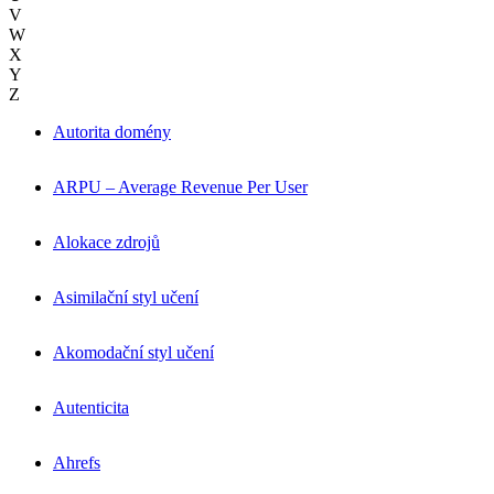
V
W
X
Y
Z
Autorita domény
ARPU – Average Revenue Per User
Alokace zdrojů
Asimilační styl učení
Akomodační styl učení
Autenticita
Ahrefs