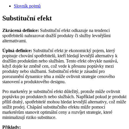
Slovník pojmů
Substituční efekt
Zkrácená definice:
Substituční efekt odkazuje na tendenci
spotřebitelů nahrazovat dražší produkty či služby levnějšími
alternativami.
Úplná definice:
Substituční efekt je ekonomický pojem, který
popisuje chování spotřebitelů, kteří hledají levnější alternativy k
dražším produktům nebo službám. Tento efekt obvykle nastává,
když dojde ke změně cen, což vede k přesunu poptávky mezi
produkty nebo službami. Substituční efekt je zásadní pro
porozumění dynamice trhu a může ovlivnit strategie cenového
stanovení a produktového designu.
Pro marketéry je substituční efekt důležitý, protože může ovlivnit
poptávku po produktech nebo službách. Například pokud je produkt
příliš drahý, spotřebitelé mohou hledat levnější alternativy, což může
snížit prodej. Chápání substitučního efektu může pomoci
marketérům stanovit optimální ceny a rozvíjet strategie, které
minimalizují riziko substituce.
Příklady: