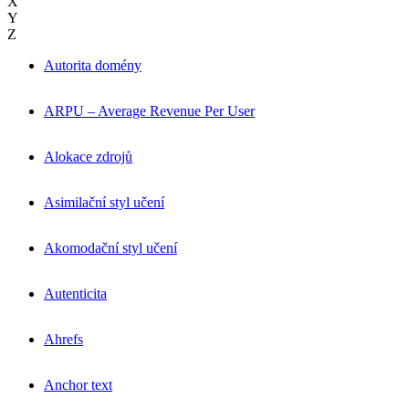
X
Y
Z
Autorita domény
ARPU – Average Revenue Per User
Alokace zdrojů
Asimilační styl učení
Akomodační styl učení
Autenticita
Ahrefs
Anchor text