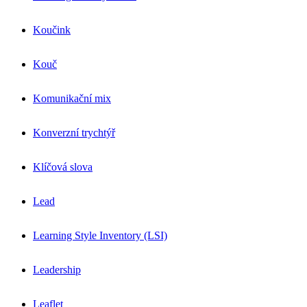
Koučink
Kouč
Komunikační mix
Konverzní trychtýř
Klíčová slova
Lead
Learning Style Inventory (LSI)
Leadership
Leaflet