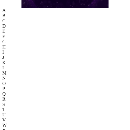
A
B
C
D
E
F
G
H
I
J
K
L
M
N
O
P
Q
R
S
T
U
V
W