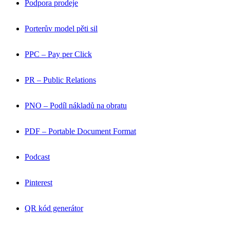
Podpora prodeje
Porterův model pěti sil
PPC – Pay per Click
PR – Public Relations
PNO – Podíl nákladů na obratu
PDF – Portable Document Format
Podcast
Pinterest
QR kód generátor