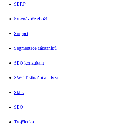
SERP
Srovnávače zboží
Snippet
Segmentace zákazníků
SEO konzultant
SWOT situační analýza
Sklik
SEO
Trojčlenka