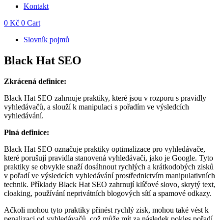
Kontakt
0
Kč
0
Cart
Slovník pojmů
Black Hat SEO
Zkrácená definice:
Black Hat SEO zahrnuje praktiky, které jsou v rozporu s pravidly
vyhledávačů, a slouží k manipulaci s pořadím ve výsledcích
vyhledávání.
Plná definice:
Black Hat SEO označuje praktiky optimalizace pro vyhledávače,
které porušují pravidla stanovená vyhledávači, jako je Google. Tyto
praktiky se obvykle snaží dosáhnout rychlých a krátkodobých zisků
v pořadí ve výsledcích vyhledávání prostřednictvím manipulativních
technik. Příklady Black Hat SEO zahrnují klíčové slovo, skrytý text,
cloaking, používání neprivátních blogových sítí a spamové odkazy.
Ačkoli mohou tyto praktiky přinést rychlý zisk, mohou také vést k
penalizaci od vyhledávačů, což může mít za následek pokles pořadí