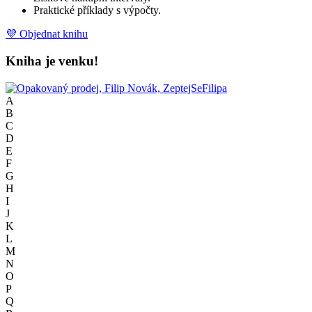
Praktické příklady s výpočty.
💜 Objednat knihu
Kniha je venku!
A
B
C
D
E
F
G
H
I
J
K
L
M
N
O
P
Q