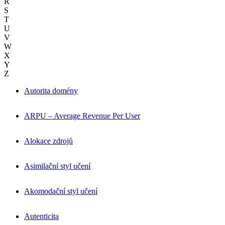
R
S
T
U
V
W
X
Y
Z
Autorita domény
ARPU – Average Revenue Per User
Alokace zdrojů
Asimilační styl učení
Akomodační styl učení
Autenticita