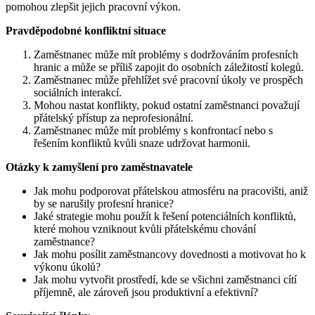
pomohou zlepšit jejich pracovní výkon.
Pravděpodobné konfliktní situace
Zaměstnanec může mít problémy s dodržováním profesních
hranic a může se příliš zapojit do osobních záležitostí kolegů.
Zaměstnanec může přehlížet své pracovní úkoly ve prospěch
sociálních interakcí.
Mohou nastat konflikty, pokud ostatní zaměstnanci považují
přátelský přístup za neprofesionální.
Zaměstnanec může mít problémy s konfrontací nebo s
řešením konfliktů kvůli snaze udržovat harmonii.
Otázky k zamyšlení pro zaměstnavatele
Jak mohu podporovat přátelskou atmosféru na pracovišti, aniž
by se narušily profesní hranice?
Jaké strategie mohu použít k řešení potenciálních konfliktů,
které mohou vzniknout kvůli přátelskému chování
zaměstnance?
Jak mohu posílit zaměstnancovy dovednosti a motivovat ho k
výkonu úkolů?
Jak mohu vytvořit prostředí, kde se všichni zaměstnanci cítí
příjemně, ale zároveň jsou produktivní a efektivní?