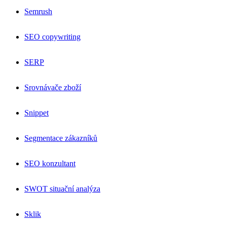
Semrush
SEO copywriting
SERP
Srovnávače zboží
Snippet
Segmentace zákazníků
SEO konzultant
SWOT situační analýza
Sklik