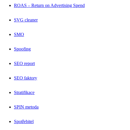
ROAS – Return on Advertising Spend
SVG cleaner
SMO
Spoofing
SEO report
SEO faktory
Stratifikace
SPIN metoda
Spotřebitel