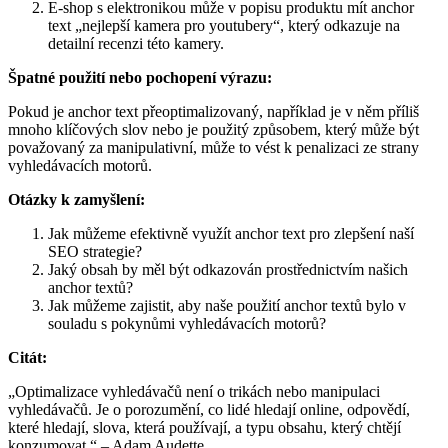
E-shop s elektronikou může v popisu produktu mít anchor
text „nejlepší kamera pro youtubery“, který odkazuje na
detailní recenzi této kamery.
Špatné použití nebo pochopení výrazu:
Pokud je anchor text přeoptimalizovaný, například je v něm příliš
mnoho klíčových slov nebo je použitý způsobem, který může být
považovaný za manipulativní, může to vést k penalizaci ze strany
vyhledávacích motorů.
Otázky k zamyšlení:
Jak můžeme efektivně využít anchor text pro zlepšení naší
SEO strategie?
Jaký obsah by měl být odkazován prostřednictvím našich
anchor textů?
Jak můžeme zajistit, aby naše použití anchor textů bylo v
souladu s pokynůmi vyhledávacích motorů?
Citát:
„Optimalizace vyhledávačů není o trikách nebo manipulaci
vyhledávačů. Je o porozumění, co lidé hledají online, odpovědí,
které hledají, slova, která používají, a typu obsahu, který chtějí
konzumovat.“ – Adam Audette.