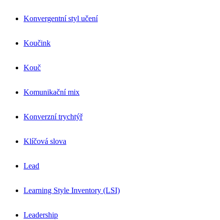
Konvergentní styl učení
Koučink
Kouč
Komunikační mix
Konverzní trychtýř
Klíčová slova
Lead
Learning Style Inventory (LSI)
Leadership