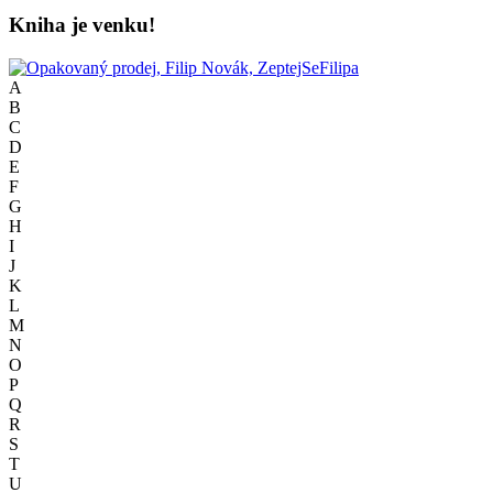
Kniha je venku!
A
B
C
D
E
F
G
H
I
J
K
L
M
N
O
P
Q
R
S
T
U