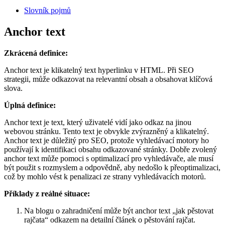
Slovník pojmů
Anchor text
Zkrácená definice:
Anchor text je klikatelný text hyperlinku v HTML. Při SEO
strategii, může odkazovat na relevantní obsah a obsahovat klíčová
slova.
Úplná definice:
Anchor text je text, který uživatelé vidí jako odkaz na jinou
webovou stránku. Tento text je obvykle zvýrazněný a klikatelný.
Anchor text je důležitý pro SEO, protože vyhledávací motory ho
používají k identifikaci obsahu odkazované stránky. Dobře zvolený
anchor text může pomoci s optimalizací pro vyhledávače, ale musí
být použit s rozmyslem a odpovědně, aby nedošlo k přeoptimalizaci,
což by mohlo vést k penalizaci ze strany vyhledávacích motorů.
Příklady z reálné situace:
Na blogu o zahradničení může být anchor text „jak pěstovat
rajčata“ odkazem na detailní článek o pěstování rajčat.