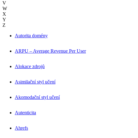
V
W
X
Y
Z
Autorita domény
ARPU – Average Revenue Per User
Alokace zdrojů
Asimilační styl učení
Akomodační styl učení
Autenticita
Ahrefs