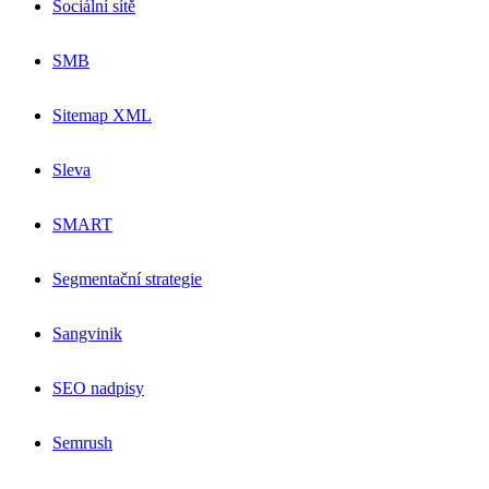
Sociální sítě
SMB
Sitemap XML
Sleva
SMART
Segmentační strategie
Sangvinik
SEO nadpisy
Semrush