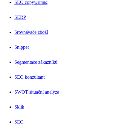
SEO copywriting
SERP
Srovnávače zboží
Snippet
Segmentace zákazníků
SEO konzultant
SWOT situační analýza
Sklik
SEO