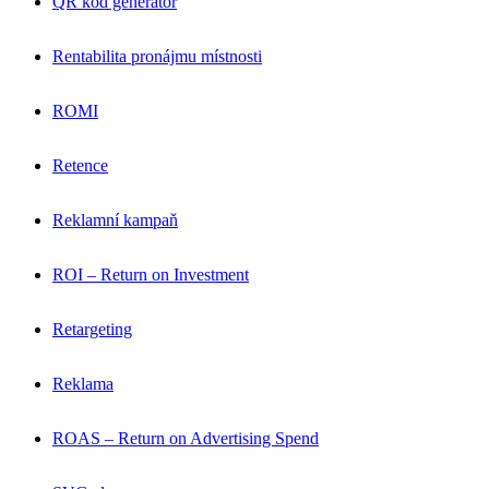
QR kód generátor
Rentabilita pronájmu místnosti
ROMI
Retence
Reklamní kampaň
ROI – Return on Investment
Retargeting
Reklama
ROAS – Return on Advertising Spend