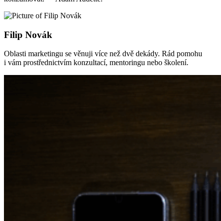
Filip Novák
Oblasti marketingu se věnuji více než dvě dekády. Rád pomohu
i vám prostřednictvím konzultací, mentoringu nebo školení.