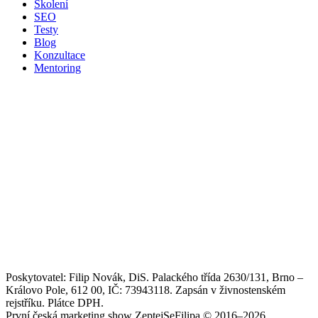
Školení
SEO
Testy
Blog
Konzultace
Mentoring
Poskytovatel: Filip Novák, DiS. Palackého třída 2630/131, Brno –
Královo Pole, 612 00, IČ: 73943118. Zapsán v živnostenském
rejstříku. Plátce DPH.
První česká marketing show ZeptejSeFilipa © 2016–2026