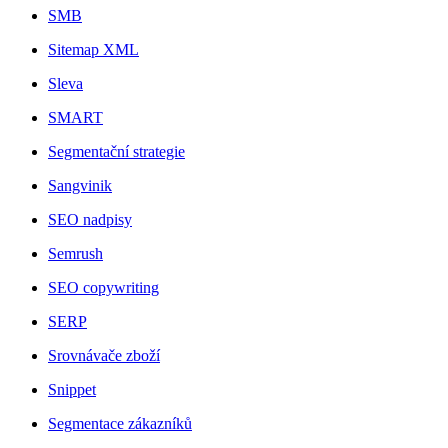
SMB
Sitemap XML
Sleva
SMART
Segmentační strategie
Sangvinik
SEO nadpisy
Semrush
SEO copywriting
SERP
Srovnávače zboží
Snippet
Segmentace zákazníků