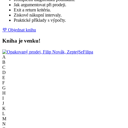
Jak argumentovat při prodeji.
Exit a return kritéria.
Ziskové nákupní intervaly.
Praktické příklady s výpočty.
💜 Objednat knihu
Kniha je venku!
A
B
C
D
E
F
G
H
I
J
K
L
M
N