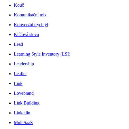
Kouč
Komunikační mix
Konverzní trychtýř
Klíčová slova
Lead
Learning Style Inventory (LSI)
Leadership
Leaflet
Link
Lovebrand
Link Building
Linkedin
MultiSaaS