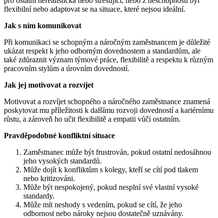
pro ostatní nerealistická nebo stresující, nebo z neschopnosti být
flexibilní nebo adaptovat se na situace, které nejsou ideální.
Jak s ním komunikovat
Při komunikaci se schopným a náročným zaměstnancem je důležité
ukázat respekt k jeho odborným dovednostem a standardům, ale
také zdůraznit význam týmové práce, flexibilitě a respektu k různým
pracovním stylům a úrovním dovedností.
Jak jej motivovat a rozvíjet
Motivovat a rozvíjet schopného a náročného zaměstnance znamená
poskytovat mu příležitosti k dalšímu rozvoji dovedností a kariérnímu
růstu, a zároveň ho učit flexibilitě a empatii vůči ostatním.
Pravděpodobné konfliktní situace
Zaměstnanec může být frustrován, pokud ostatní nedosáhnou
jeho vysokých standardů.
Může dojít k konfliktům s kolegy, kteří se cítí pod tlakem
nebo kritizováni.
Může být nespokojený, pokud nesplní své vlastní vysoké
standardy.
Může mít neshody s vedením, pokud se cítí, že jeho
odbornost nebo nároky nejsou dostatečně uznávány.