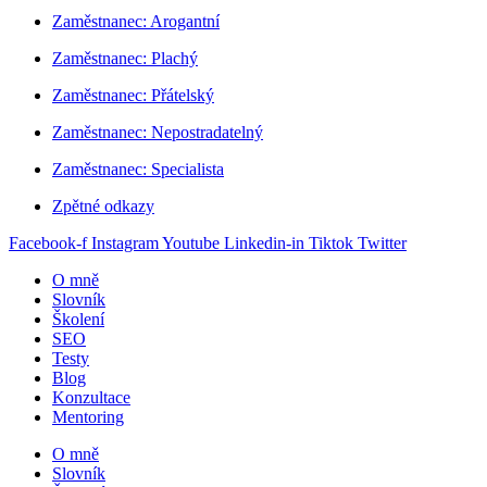
Zaměstnanec: Arogantní
Zaměstnanec: Plachý
Zaměstnanec: Přátelský
Zaměstnanec: Nepostradatelný
Zaměstnanec: Specialista
Zpětné odkazy
Facebook-f
Instagram
Youtube
Linkedin-in
Tiktok
Twitter
O mně
Slovník
Školení
SEO
Testy
Blog
Konzultace
Mentoring
O mně
Slovník