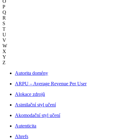
O
P
Q
R
S
T
U
V
W
X
Y
Z
Autorita domény
ARPU – Average Revenue Per User
Alokace zdrojů
Asimilační styl učení
Akomodační styl učení
Autenticita
Ahrefs