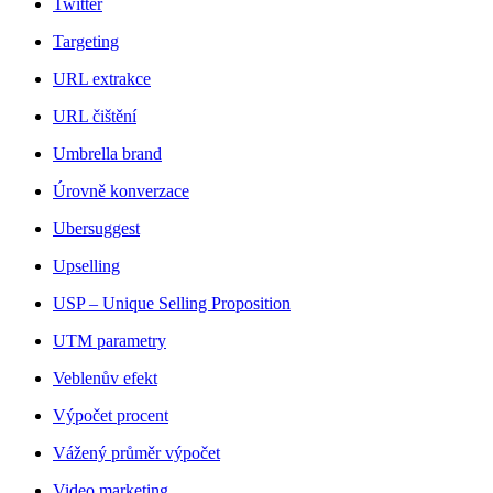
Twitter
Targeting
URL extrakce
URL čištění
Umbrella brand
Úrovně konverzace
Ubersuggest
Upselling
USP – Unique Selling Proposition
UTM parametry
Veblenův efekt
Výpočet procent
Vážený průměr výpočet
Video marketing