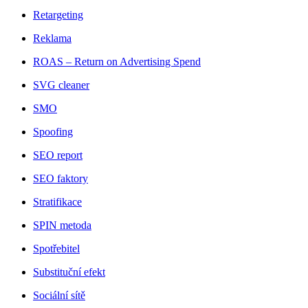
Retargeting
Reklama
ROAS – Return on Advertising Spend
SVG cleaner
SMO
Spoofing
SEO report
SEO faktory
Stratifikace
SPIN metoda
Spotřebitel
Substituční efekt
Sociální sítě