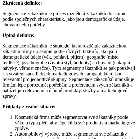
Zkrácená definice:
Segmentace zákazníků je proces rozdělení zákazníků do skupin
podle společných charakteristik, jako jsou demografické údaje,
chování nebo potřeby.
Úplná definice:
Segmentace zákazníků je strategie, která rozděluje zákaznickou
základnu firmy do skupin podle různých faktorů, jako jsou
demografické údaje (věk, pohlaví, příjem), geografie (místo
bydliště), psychografie (životní styl, hodnoty) a chování (nákupní
návyky, věrnost značce). Tyto segmenty zákazníků se pak používají
k vytváření specifických marketingových kampaní, které jsou
relevantní pro jednotlivé skupiny. Segmentace zákazníků umožňuje
firmám lépe porozumět potřebám a preferencím svých zákazníků a
nabízet jim relevantní a účinné produkty, služby a marketingové
zprávy.
Příklady z reálné situace:
Kosmetická firma může segmentovat své zákazníky podle
věku a typu pleti, aby lépe cílila své produkty a marketingové
zprávy.
Automobilový výrobce může segmentovat své zákazníky