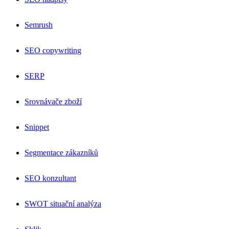
Semrush
SEO copywriting
SERP
Srovnávače zboží
Snippet
Segmentace zákazníků
SEO konzultant
SWOT situační analýza