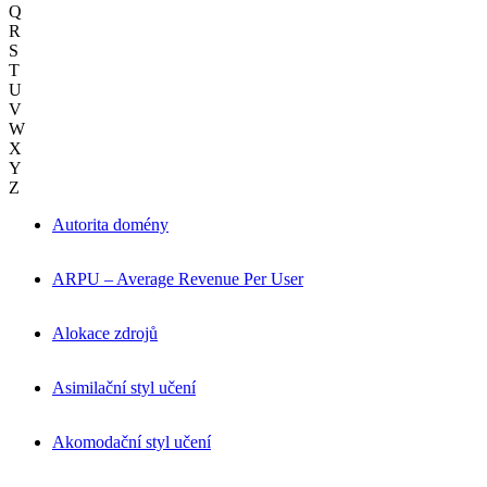
Q
R
S
T
U
V
W
X
Y
Z
Autorita domény
ARPU – Average Revenue Per User
Alokace zdrojů
Asimilační styl učení
Akomodační styl učení