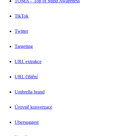
TOMA – Top of Mind Awareness
TikTok
Twitter
Targeting
URL extrakce
URL čištění
Umbrella brand
Úrovně konverzace
Ubersuggest