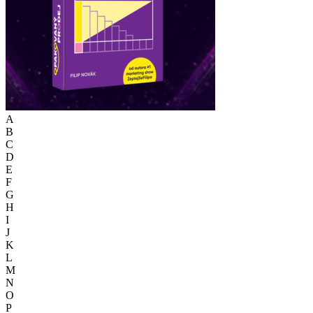
A
B
C
D
E
F
G
H
I
J
K
L
M
N
O
P