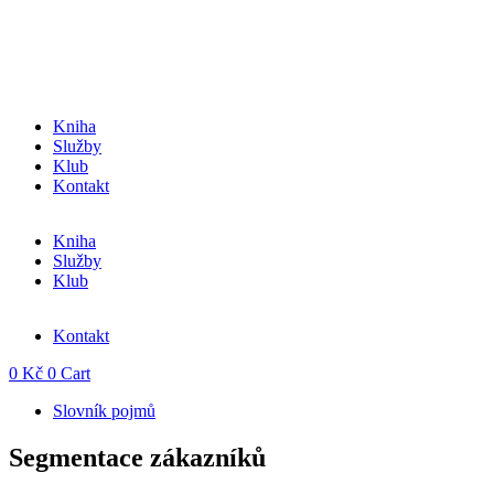
Přejít
k
obsahu
Kniha
Služby
Klub
Kontakt
Kniha
Služby
Klub
Kontakt
0
Kč
0
Cart
Slovník pojmů
Segmentace zákazníků