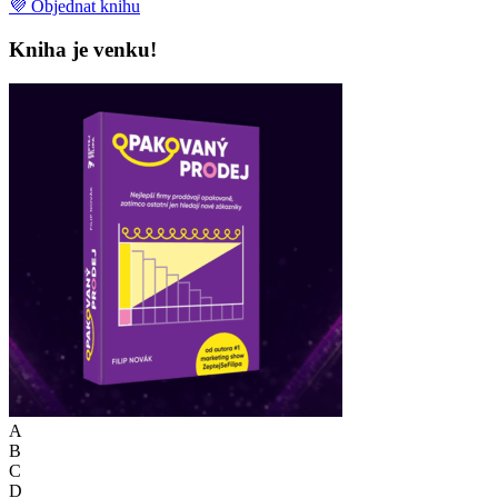
💜 Objednat knihu
Kniha je venku!
A
B
C
D