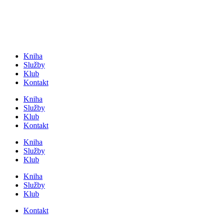
Přejít
k
obsahu
Kniha
Služby
Klub
Kontakt
Kniha
Služby
Klub
Kontakt
Kniha
Služby
Klub
Kniha
Služby
Klub
Kontakt