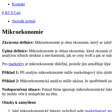
Kontakt
0
Kč
0
Cart
Slovník pojmů
Mikroekonomie
Zkrácená definice:
Mikroekonomie je obor ekonomie, který se zabývá 
Úplná definice:
Mikroekonomie je oblast ekonomie, která zkoumá chová
analýzou tržních struktur a mechanismů, jak se ceny tvoří a jak se na
Pro
marketéry
je mikroekonomie důležitá, protože jim umožňuje lépe 
Příklad 1:
Při analýze mikroekonomie může marketingový tým zjistit
Příklad 2:
Mikroekonomická analýza může ukázat, že spotřebitelé jsou
Nedoporučená situace:
Pokud firma ignoruje mikroekonomické faktor
by mohlo vést k neúspěchu na trhu.
Otázky k zamyšlení:
Jaké mikroekonomické faktory ovlivňují naše
marketingové str