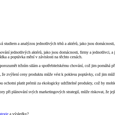
studiem a analýzou jednotlivých trhů a aktérů, jako jsou domácnosti, 
ní jednotlivých aktérů, jako jsou domácnosti, firmy a jednotlivci, a 
bídka a poptávka mění v závislosti na těchto cenách.
porozumět tržním silám a spotřebitelskému chování, což jim pomáhá př
, že zvýšení ceny produktu může vést k poklesu poptávky, což jim mů
 ochotni platit prémii za ekologicky udržitelné produkty, což by mohl
y při plánování svých marketingových strategií, může riskovat, že je
ategie
a výsledky?