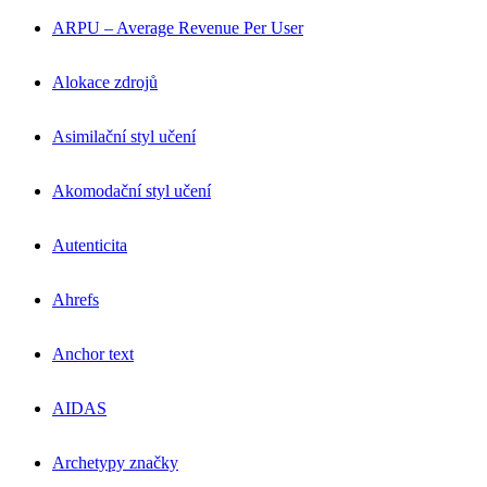
ARPU – Average Revenue Per User
Alokace zdrojů
Asimilační styl učení
Akomodační styl učení
Autenticita
Ahrefs
Anchor text
AIDAS
Archetypy značky