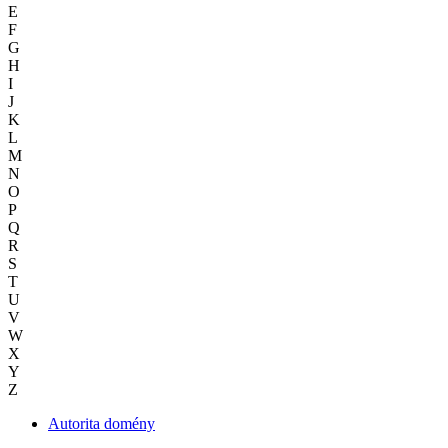
E
F
G
H
I
J
K
L
M
N
O
P
Q
R
S
T
U
V
W
X
Y
Z
Autorita domény