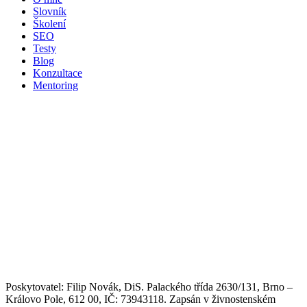
Slovník
Školení
SEO
Testy
Blog
Konzultace
Mentoring
Poskytovatel: Filip Novák, DiS. Palackého třída 2630/131, Brno –
Královo Pole, 612 00, IČ: 73943118. Zapsán v živnostenském