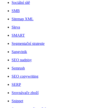
Sociální sítě
SMB
Sitemap XML
Sleva
SMART
Segmentační strategie
Sangvinik
SEO nadpisy
Semrush
SEO copywriting
SERP
Srovnávače zboží
Snippet