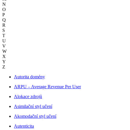
N
O
P
Q
R
S
T
U
V
W
X
Y
Z
Autorita domény
ARPU – Average Revenue Per User
Alokace zdrojů
Asimilační styl učení
Akomodační styl učení
Autenticita