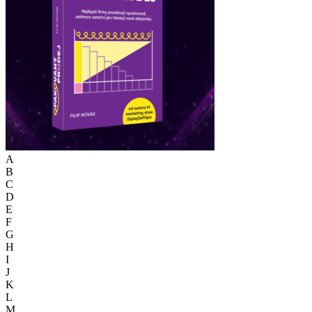
A
B
C
D
E
F
G
H
I
J
K
L
M