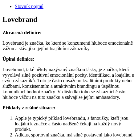
Slovník pojmů
Lovebrand
Zkrácená definice:
Lovebrand je značka, ke které se konzumenti hluboce emocionálně
vážou a stávají se jejími loajálními zákazníky.
Úplná definice:
Lovebrand, také někdy nazývaný značkou lásky, je značka, která
vyvolává silné pozitivní emocionální pocity, identifikaci a loajalitu u
svých zákazníků. Toto je často dosaženo kvalitními produkty nebo
službami, konzistentním a atraktivním brandingu a úspěšnou
komunikací hodnot značky. V důsledku toho se zákazníci často
hluboce vážou na tuto značku a stávají se jejími ambasadory.
Příklady z reálné situace:
Apple je typický příklad lovebrandu, s fanoušky, kteří jsou
loajální k značce a často nadšeně čekají na každý nový
produkt.
Adidas, sportovní značka, má silné postavení jako lovebrand