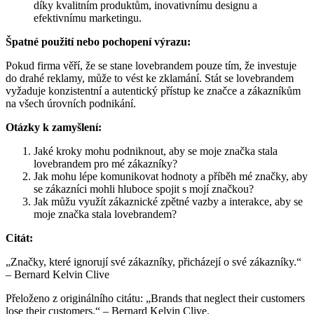
díky kvalitním produktům, inovativnímu designu a
efektivnímu marketingu.
Špatné použití nebo pochopení výrazu:
Pokud firma věří, že se stane lovebrandem pouze tím, že investuje
do drahé reklamy, může to vést ke zklamání. Stát se lovebrandem
vyžaduje konzistentní a autentický přístup ke značce a zákazníkům
na všech úrovních podnikání.
Otázky k zamyšlení:
Jaké kroky mohu podniknout, aby se moje značka stala
lovebrandem pro mé zákazníky?
Jak mohu lépe komunikovat hodnoty a příběh mé značky, aby
se zákazníci mohli hluboce spojit s mojí značkou?
Jak můžu využít zákaznické zpětné vazby a interakce, aby se
moje značka stala lovebrandem?
Citát:
„Značky, které ignorují své zákazníky, přicházejí o své zákazníky.“
– Bernard Kelvin Clive
Přeloženo z originálního citátu: „Brands that neglect their customers
lose their customers.“ – Bernard Kelvin Clive.