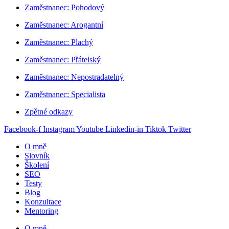
Zaměstnanec: Pohodový
Zaměstnanec: Arogantní
Zaměstnanec: Plachý
Zaměstnanec: Přátelský
Zaměstnanec: Nepostradatelný
Zaměstnanec: Specialista
Zpětné odkazy
Facebook-f
Instagram
Youtube
Linkedin-in
Tiktok
Twitter
O mně
Slovník
Školení
SEO
Testy
Blog
Konzultace
Mentoring
O mně