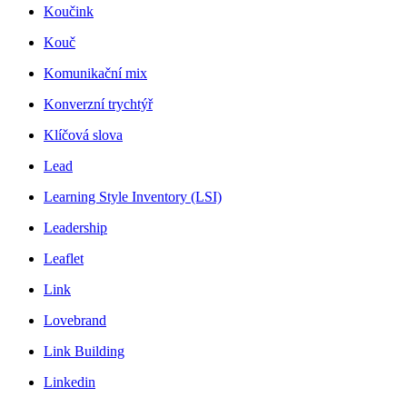
Koučink
Kouč
Komunikační mix
Konverzní trychtýř
Klíčová slova
Lead
Learning Style Inventory (LSI)
Leadership
Leaflet
Link
Lovebrand
Link Building
Linkedin