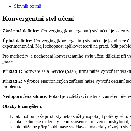
Slovník pojmů
Konvergentní styl učení
Zkrácená definice:
Converging (konvergentní) styl učení je jeden ze
Úplná definice:
Converging (konvergentní) styl učení je jedním ze č
experimentování. Mají schopnost aplikovat teorii na praxi, řešit prob
Pro marketéry je pochopení konvergentního stylu učení důležité při v
praxe.
Příklad 1:
Software-as-a-Service (SaaS) firma může vytvořit interakt
Příklad 2:
Výrobce elektronických zařízení může vytvořit detailní te
problémů.
Nedoporučená situace:
Pokud je vzdělávací materiál zaměřen předevš
Otázky k zamyšlení:
Jak mohou naše produkty nebo služby uspokojit potřeby těch, kt
Jaké technické materiály nebo zkušenosti můžeme poskytnout, k
Jak můžeme přizpůsobit naše vzdělávací materiály různým styl