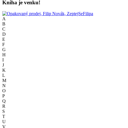
Kniha je venku!
A
B
C
D
E
F
G
H
I
J
K
L
M
N
O
P
Q
R
S
T
U
V