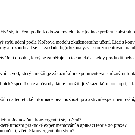
 čtyř stylů učení podle Kolbova modelu, kde jedinec preferuje abstrakt
tyř stylů učení podle Kolbova modelu zkušenostního učení. Lidé s konve
lémy a rozhodovat se na základě logické analýzy. Jsou zorientováni na úk
ytváření obsahu, který se zaměřuje na technické aspekty produktů nebo
ivní návod, který umožňuje zákazníkům experimentovat s různými funkc
chnické specifikace a návody, které umožňují zákazníkům pochopit, jak 
ím na teoretické informace bez možnosti pro aktivní experimentování, 
eří upřednostňují konvergentní styl učení?
teré umožní praktické experimentování a aplikaci teorie do praxe?
ům učení, včetně konvergentního stylu?