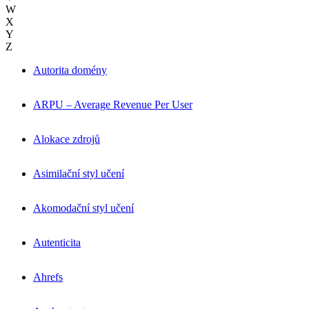
W
X
Y
Z
Autorita domény
ARPU – Average Revenue Per User
Alokace zdrojů
Asimilační styl učení
Akomodační styl učení
Autenticita
Ahrefs