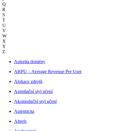
Q
R
S
T
U
V
W
X
Y
Z
Autorita domény
ARPU – Average Revenue Per User
Alokace zdrojů
Asimilační styl učení
Akomodační styl učení
Autenticita
Ahrefs