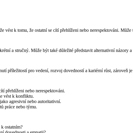
 vést k tomu, že ostatní se cítí přehlíženi nebo nerespektováni. Může t
étní a stručný. Může být také důležité představit alternativní názory
říležitostí pro vedení, rozvoj dovedností a kariérní růst, zároveň je dů
ítí přehlíženi nebo nerespektováni.
 vést k konfliktu.
ako agresivní nebo autoritativní.
ktů práce nebo týmu.
 k ostatním?
í dovednosti a empatii?