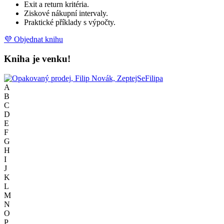
Exit a return kritéria.
Ziskové nákupní intervaly.
Praktické příklady s výpočty.
💜 Objednat knihu
Kniha je venku!
A
B
C
D
E
F
G
H
I
J
K
L
M
N
O
P