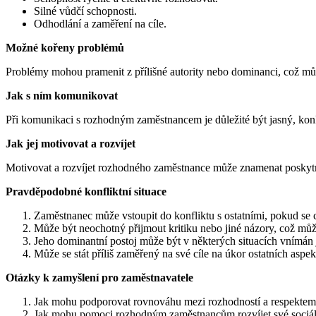
Silné vůdčí schopnosti.
Odhodlání a zaměření na cíle.
Možné kořeny problémů
Problémy mohou pramenit z přílišné autority nebo dominanci, což může
Jak s ním komunikovat
Při komunikaci s rozhodným zaměstnancem je důležité být jasný, konkr
Jak jej motivovat a rozvíjet
Motivovat a rozvíjet rozhodného zaměstnance může znamenat poskytnutí p
Pravděpodobné konfliktní situace
Zaměstnanec může vstoupit do konfliktu s ostatními, pokud se c
Může být neochotný přijmout kritiku nebo jiné názory, což může
Jeho dominantní postoj může být v některých situacích vnímán j
Může se stát příliš zaměřený na své cíle na úkor ostatních aspe
Otázky k zamyšlení pro zaměstnavatele
Jak mohu podporovat rovnováhu mezi rozhodností a respektem
Jak mohu pomoci rozhodným zaměstnancům rozvíjet své sociáln