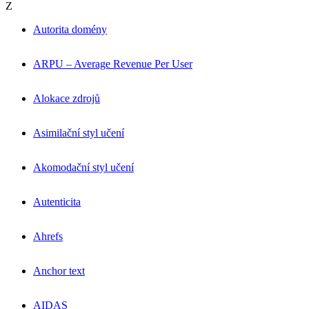
Z
Autorita domény
ARPU – Average Revenue Per User
Alokace zdrojů
Asimilační styl učení
Akomodační styl učení
Autenticita
Ahrefs
Anchor text
AIDAS