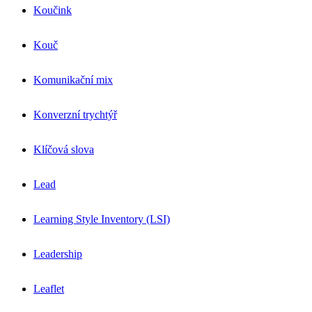
Koučink
Kouč
Komunikační mix
Konverzní trychtýř
Klíčová slova
Lead
Learning Style Inventory (LSI)
Leadership
Leaflet