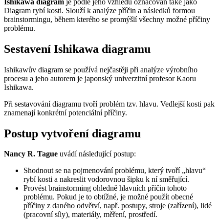
Ishikawa diagram
je podle jeho vzhledu označován také jako
Diagram rybí kosti. Slouží k analýze příčin a následků formou
brainstormingu, během kterého se promýšlí všechny možné příčiny
problému.
Sestavení Ishikawa diagramu
Ishikawův diagram se používá nejčastěji při analýze výrobního
procesu a jeho autorem je japonský univerzitní profesor Kaoru
Ishikawa.
Při sestavování diagramu tvoří problém tzv. hlavu. Vedlejší kosti pak
znamenají konkrétní potenciální příčiny.
Postup vytvoření diagramu
Nancy R. Tague
uvádí následující postup:
Shodnout se na pojmenování problému, který tvoří „hlavu“
rybí kosti a nakreslit vodorovnou šipku k ní směřující.
Provést brainstorming ohledně hlavních příčin tohoto
problému. Pokud je to obtížné, je možné použít obecné
příčiny z daného odvětví, např. postupy, stroje (zařízení), lidé
(pracovní síly), materiály, měření, prostředí.