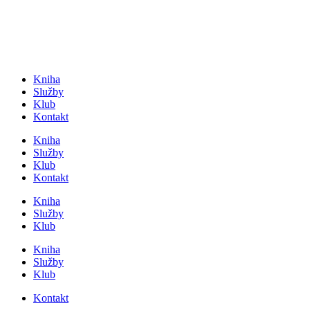
Přejít
k
obsahu
Kniha
Služby
Klub
Kontakt
Kniha
Služby
Klub
Kontakt
Kniha
Služby
Klub
Kniha
Služby
Klub
Kontakt