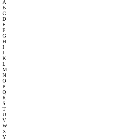
A
B
C
D
E
F
G
H
I
J
K
L
M
N
O
P
Q
R
S
T
U
V
W
X
Y