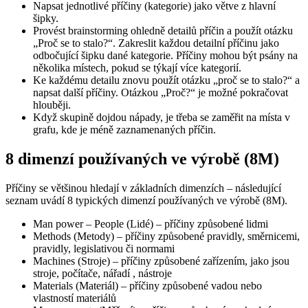
Napsat jednotlivé příčiny (kategorie) jako větve z hlavní
šipky.
Provést brainstorming ohledně detailů příčin a použít otázku
„Proč se to stalo?“. Zakreslit každou detailní příčinu jako
odbočující šipku dané kategorie. Příčiny mohou být psány na
několika místech, pokud se týkají více kategorií.
Ke každému detailu znovu použít otázku „proč se to stalo?“ a
napsat další příčiny. Otázkou „Proč?“ je možné pokračovat
hlouběji.
Když skupině dojdou nápady, je třeba se zaměřit na místa v
grafu, kde je méně zaznamenaných příčin.
8 dimenzí používaných ve výrobě (8M)
Příčiny se většinou hledají v základních dimenzích – následující
seznam uvádí 8 typických dimenzí používaných ve výrobě (8M).
Man power – People (Lidé) – příčiny způsobené lidmi
Methods (Metody) – příčiny způsobené pravidly, směrnicemi,
pravidly, legislativou či normami
Machines (Stroje) – příčiny způsobené zařízením, jako jsou
stroje, počítače, nářadí , nástroje
Materials (Materiál) – příčiny způsobené vadou nebo
vlastností materiálů