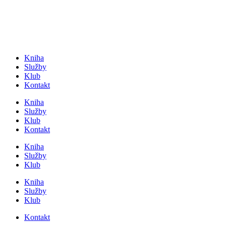
Přejít
k
obsahu
Kniha
Služby
Klub
Kontakt
Kniha
Služby
Klub
Kontakt
Kniha
Služby
Klub
Kniha
Služby
Klub
Kontakt