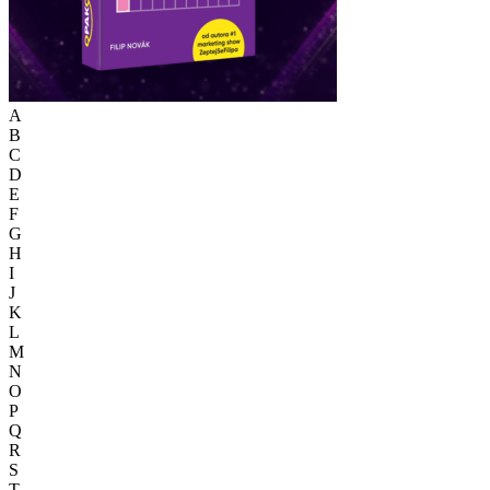
A
B
C
D
E
F
G
H
I
J
K
L
M
N
O
P
Q
R
S
T