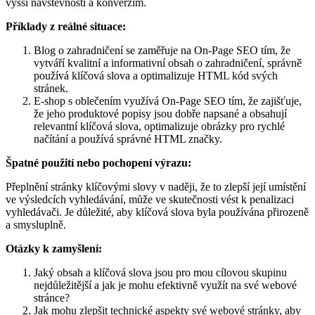
vyšší návštěvnosti a konverzím.
Příklady z reálné situace:
Blog o zahradničení se zaměřuje na On-Page SEO tím, že
vytváří kvalitní a informativní obsah o zahradničení, správně
používá klíčová slova a optimalizuje HTML kód svých
stránek.
E-shop s oblečením využívá On-Page SEO tím, že zajišťuje,
že jeho produktové popisy jsou dobře napsané a obsahují
relevantní klíčová slova, optimalizuje obrázky pro rychlé
načítání a používá správné HTML značky.
Špatné použití nebo pochopení výrazu:
Přeplnění stránky klíčovými slovy v naději, že to zlepší její umístění
ve výsledcích vyhledávání, může ve skutečnosti vést k penalizaci
vyhledávači. Je důležité, aby klíčová slova byla používána přirozeně
a smysluplně.
Otázky k zamyšlení:
Jaký obsah a klíčová slova jsou pro mou cílovou skupinu
nejdůležitější a jak je mohu efektivně využít na své webové
stránce?
Jak mohu zlepšit technické aspekty své webové stránky, aby