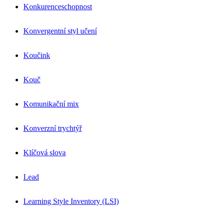
Konkurenceschopnost
Konvergentní styl učení
Koučink
Kouč
Komunikační mix
Konverzní trychtýř
Klíčová slova
Lead
Learning Style Inventory (LSI)