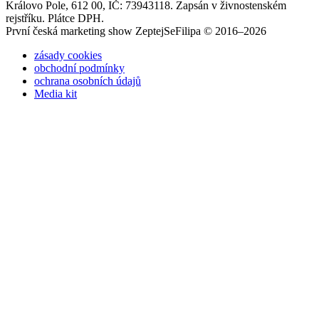
Královo Pole, 612 00, IČ: 73943118. Zapsán v živnostenském
rejstříku. Plátce DPH.
První česká marketing show ZeptejSeFilipa © 2016–2026
zásady cookies
obchodní podmínky
ochrana osobních údajů
Media kit