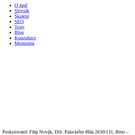
O mně
Slovník
Školení
SEO
Testy
Blog
Konzultace
Mentoring
Poskytovatel: Filip Novák, DiS. Palackého třída 2630/131, Brno –