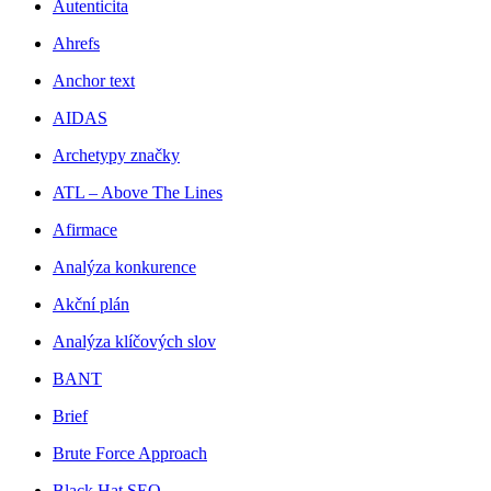
Autenticita
Ahrefs
Anchor text
AIDAS
Archetypy značky
ATL – Above The Lines
Afirmace
Analýza konkurence
Akční plán
Analýza klíčových slov
BANT
Brief
Brute Force Approach
Black Hat SEO