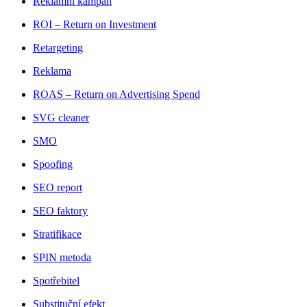
Reklamní kampaň
ROI – Return on Investment
Retargeting
Reklama
ROAS – Return on Advertising Spend
SVG cleaner
SMO
Spoofing
SEO report
SEO faktory
Stratifikace
SPIN metoda
Spotřebitel
Substituční efekt