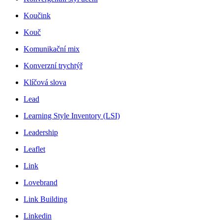
Koučink
Kouč
Komunikační mix
Konverzní trychtýř
Klíčová slova
Lead
Learning Style Inventory (LSI)
Leadership
Leaflet
Link
Lovebrand
Link Building
Linkedin