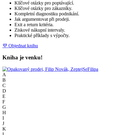
Klíčové otázky pro poptávající.
Klíčové otázky pro zákazníky.
Kompletní diagnostiku podnikání.
Jak argumentovat při prodeji.
Exit a return kritéria.
Ziskové nákupní intervaly.
Praktické příklady s výpočty.
💜 Objednat knihu
Kniha je venku!
A
B
C
D
E
F
G
H
I
J
K
L