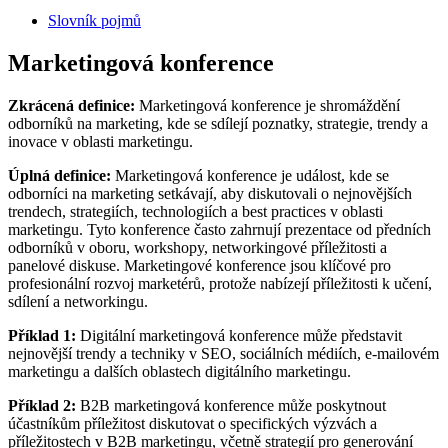
Slovník pojmů
Marketingová konference
Zkrácená definice:
Marketingová konference je shromáždění
odborníků na marketing, kde se sdílejí poznatky, strategie, trendy a
inovace v oblasti marketingu.
Úplná definice:
Marketingová konference je událost, kde se
odborníci na marketing setkávají, aby diskutovali o nejnovějších
trendech, strategiích, technologiích a best practices v oblasti
marketingu. Tyto konference často zahrnují prezentace od předních
odborníků v oboru, workshopy, networkingové příležitosti a
panelové diskuse. Marketingové konference jsou klíčové pro
profesionální rozvoj marketérů, protože nabízejí příležitosti k učení,
sdílení a networkingu.
Příklad 1:
Digitální marketingová konference může představit
nejnovější trendy a techniky v SEO, sociálních médiích, e-mailovém
marketingu a dalších oblastech digitálního marketingu.
Příklad 2:
B2B marketingová konference může poskytnout
účastníkům příležitost diskutovat o specifických výzvách a
příležitostech v B2B marketingu, včetně strategií pro generování