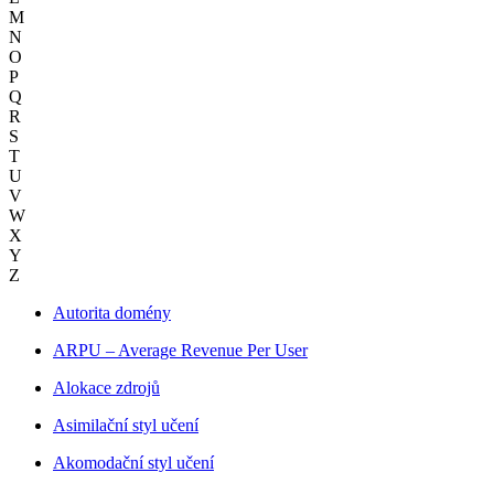
M
N
O
P
Q
R
S
T
U
V
W
X
Y
Z
Autorita domény
ARPU – Average Revenue Per User
Alokace zdrojů
Asimilační styl učení
Akomodační styl učení