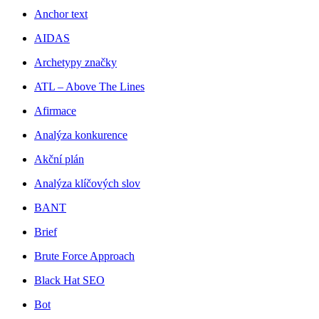
Anchor text
AIDAS
Archetypy značky
ATL – Above The Lines
Afirmace
Analýza konkurence
Akční plán
Analýza klíčových slov
BANT
Brief
Brute Force Approach
Black Hat SEO
Bot