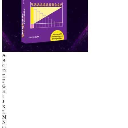
A
B
C
D
E
F
G
H
I
J
K
L
M
N
O