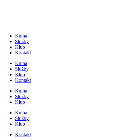
Přejít
k
obsahu
Kniha
Služby
Klub
Kontakt
Kniha
Služby
Klub
Kontakt
Kniha
Služby
Klub
Kniha
Služby
Klub
Kontakt