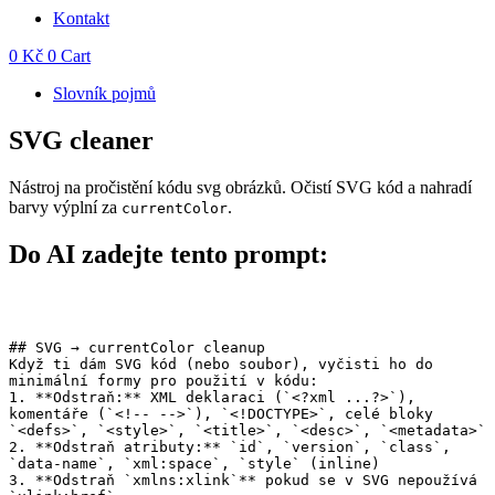
Kontakt
0
Kč
0
Cart
Slovník pojmů
SVG cleaner
Nástroj na pročistění kódu svg obrázků. Očistí SVG kód a nahradí
barvy výplní za
.
currentColor
Do AI zadejte tento prompt:
## SVG → currentColor cleanup

Když ti dám SVG kód (nebo soubor), vyčisti ho do 
minimální formy pro použití v kódu:

1. **Odstraň:** XML deklaraci (`<?xml ...?>`), 
komentáře (`<!-- -->`), `<!DOCTYPE>`, celé bloky 
`<defs>`, `<style>`, `<title>`, `<desc>`, `<metadata>`

2. **Odstraň atributy:** `id`, `version`, `class`, 
`data-name`, `xml:space`, `style` (inline)

3. **Odstraň `xmlns:xlink`** pokud se v SVG nepoužívá 