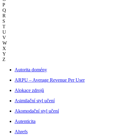
P
Q
R
S
T
U
V
W
X
Y
Z
Autorita domény
ARPU – Average Revenue Per User
Alokace zdrojů
Asimilační styl učení
Akomodační styl učení
Autenticita
Ahrefs