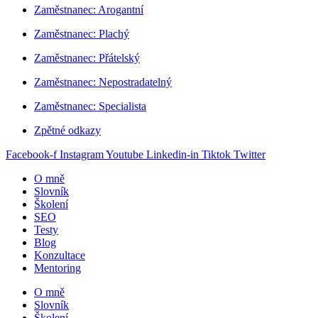
Zaměstnanec: Arogantní
Zaměstnanec: Plachý
Zaměstnanec: Přátelský
Zaměstnanec: Nepostradatelný
Zaměstnanec: Specialista
Zpětné odkazy
Facebook-f
Instagram
Youtube
Linkedin-in
Tiktok
Twitter
O mně
Slovník
Školení
SEO
Testy
Blog
Konzultace
Mentoring
O mně
Slovník
Školení