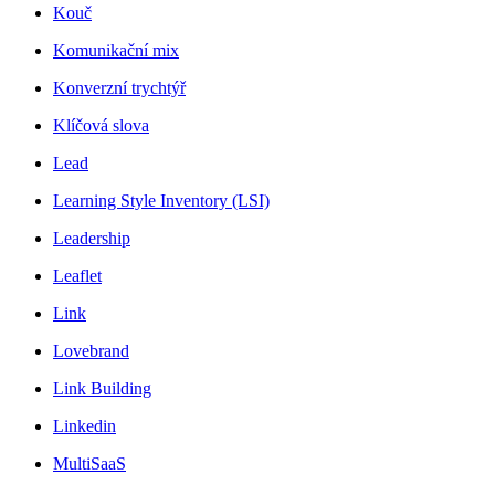
Kouč
Komunikační mix
Konverzní trychtýř
Klíčová slova
Lead
Learning Style Inventory (LSI)
Leadership
Leaflet
Link
Lovebrand
Link Building
Linkedin
MultiSaaS