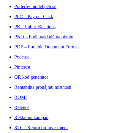
Porterův model pěti sil
PPC – Pay per Click
PR – Public Relations
PNO – Podíl nákladů na obratu
PDF – Portable Document Format
Podcast
Pinterest
QR kód generátor
Rentabilita pronájmu místnosti
ROMI
Retence
Reklamní kampaň
ROI – Return on Investment