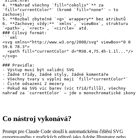
`xlink:href`

4. **Nahraď všechny `fill="cokoliv"`** za 
`fill="currentColor"` (kromě `fill="none"` – to 
zachovej)

5. **Rozbal zbytečné `<g>` wrappery** bez atributů

6. **Zachovej vždy:** `xmlns`, `viewBox`, strukturu 
`<path>`, `<rect>`, `<circle>` atd.

### Cílový formát:

```xml

<svg xmlns="http://www.w3.org/2000/svg" viewBox="0 0 
59.6 78.3">

  <path fill="currentColor" d="M30.4,75.4h-1.1l..."/>

</svg>

```

### Pravidla:

- Výstup musí být validní SVG

- Žádné třídy, žádné styly, žádné komentáře

- Všechny tvary s výplní mají `fill="currentColor"`

- Čisté odsazení 2 mezery

- Pokud má SVG víc barev (víc tříd/fillů), všechny 
nahraď za `currentColor` – jde o monochromatické ikony
Co nástroj vykonává?
Prompt pro Claude Code slouží k automatickému čištění SVG
exportovaného z grafických editorů jako Adobe Illustrator nebo