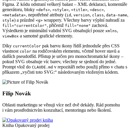
Figma. Z kódu odstraní veškerý balast – XML deklaraci, komentáře
generátoru, bloky
,
,
,
,
<defs>
<style>
<title>
<desc>
, nepotřebné atributy (
,
,
,
,
<metadata>
id
version
class
data-name
) a prázdné
wrappery. Všechny barvy výplní nahradí za
style
<g>
, přičemž
zachová.
fill="currentColor"
fill="none"
Výsledkem je minimální validní SVG obsahující pouze
,
xmlns
a samotné grafické elementy.
viewBox
Díky
pak barvu ikony řídíš jednoduše přes CSS
currentColor
vlastnost
na rodičovském elementu, včetně hover stavů a
color
dalších pseudotříd. Přístup je určen pro monochromatické ikony –
pokud SVG obsahuje víc barev, všechny se sjednotí do jedné.
Prompt vlož do
v repozitáři nebo použij přímo v chatu s
CLAUDE.md
příkazem „vyčisti toto SVG:“ následovaným vloženým kódem.
Filip Novák
Oblasti marketingu se věnuji více než dvě dekády. Rád pomohu
i vám prostřednictvím konzultací, mentoringu nebo školení.
Kniha Opakovaný prodej